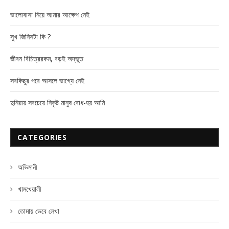
ভালোবাসা নিয়ে আমার আক্ষেপ নেই
সুখ জিনিসটা কি ?
জীবন বিচিত্ররকম, বড়ই অদ্ভুত
সবকিছুর পরে আসলে ভাগ্যে নেই
দুনিয়ায় সবচেয়ে নিকৃষ্ট মানুষ বোধ-হয় আমি
CATEGORIES
অভিমানী
খামখেয়ালী
তোমায় ভেবে লেখা