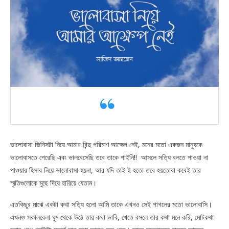
ভালোবাসা জিনিসটা নিয়ে আমার বিন্দু পরিমাণ আক্ষেপ নেই, মনের মতো একজন মানুষকে
ভালোবাসতে পেরেছি এবং ভালবেসেছি তবে তাকে পাইনি!! আসলে সত্যি বলতে পাওয়া না
পাওয়ার হিসাব নিয়ে ভালোবাসা হয়না, আর যদি তাই ই হতো তবে হয়তোবা কবেই তার
স্মৃতিগুলোকে মুছে দিয়ে হারিয়ে যেতাম।
এতকিছুর মাঝে একটা কথা সত্যি হলো আমি তাকে এখনও সেই পাগলের মতো ভালোবাসি।
এখনও সকালবেলা ঘুম থেকে উঠে তার কথা ভাবি, খেতে বসলে তার কথা মনে করি, মোটকথা